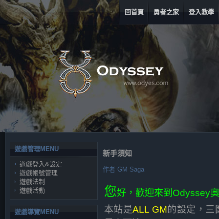
回首頁
勇者之家
登入教學
遊戲管理MENU
新手須知
遊戲登入&設定
作者
GM Saga
遊戲帳號管理
遊戲法制
您
遊戲活動
好，歡迎來到Odyssey
本站是
ALL GM
的設定，三
遊戲導覽MENU