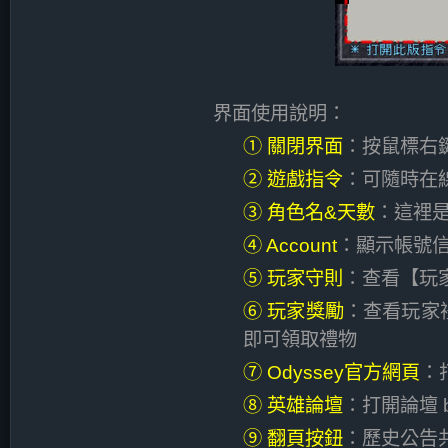
界面使用說明：
① 關閉界面
：按鼠標右
② 遊戲指令
：可隨時在
③ 角色名&天數
：這裡
④ Account
：顯示帳號
⑤ 玩家守則
：查看【玩
⑥ 玩家獎勵
：查看玩家
即可領取禮物
⑦ Odyssey官方網頁
：打
⑧ 英雄論壇
：打開論壇 bo
⑨ 翻頁按鈕
：歷史公告