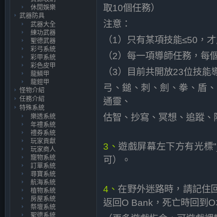
取10個任務）
休閒娛樂
武器防具
注意：
武器大全
練功武器
（1）只有某項技能≤50，
聖德武器
彩弓系統
（2）每一項導師任務，每
彩甲系統
彩色皮甲
（3）目前共開放23位技
龍鱗甲
龍鎧甲
弓、鎚、刺、劍、拳、盾、
怪物介紹
任務介紹
通靈、
特殊系統
樂透系統
估智、抄寫、冥想、追蹤、
年禮系統
禮券系統
玩家貢獻
3、
遊戲屏幕左下方有光標
玩家商人
寵物系統
可）。
訂單系統
尋寶系統
航海系統
4、
在野外迷路時，請記住回城指
植物系統
房屋系統
返回O Bank，死亡時回到
祭壇系統
聖德系統