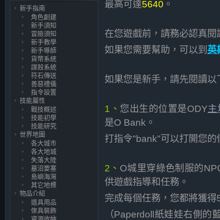
最高可達
5640
。
新手指南
角色創建
新手須知
在您遊戲前，請務必認真閱
冒險須知
新手教學
如果您需要幫助，可以到
英
新手導師
貨幣系統
謀殺系統
符石傳送
如果您是新手，請先閱讀以
善惡禮儀
指令設置
技能屬性
1、
您出生的位置是ODY
主城
戰技概述
技能初學
是O Bank。
技能研究
世界地圖
打指令"bank"可以打開您
各大城市
各大地城
失落大陸
2、
O城里穿綠色制服的NP
墓沼要塞
島嶼海灣
供遊戲指導和任務。
其它地標
物品介紹
完成每個任務，您都將獲得5
道具用品
傢具裝飾
（Paperdoll紙娃娃右
資源收納