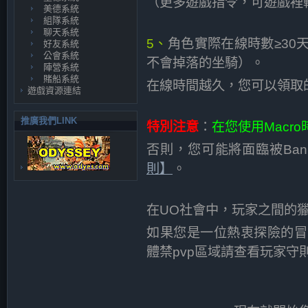
（更多遊戲指令，可遊戲裡輸
美德系統
組隊系統
聊天系統
5、
角色實際在線時數≥30
好友系統
公會系統
不會掉落的坐騎）。
陣營系統
賭船系統
在線時間越久，您可以領取
遊戲資源連結
推廣我們LINK
特別注意
：
在您使用Macr
否則，您可能將面臨被Ba
則】
。
在UO社會中，玩家之間的
如果您是一位熱衷探險的冒
體禁pvp區域請查看玩家守