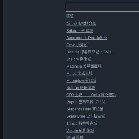
標題
城市商店招牌介紹
Britain 不列顛城
Buccaneer's Den 海盜窩
Cove 小灣鎮
Delucia 德魯西亞城（T2A）
Jhelom 傑倫城
Magincia 美琴西亞城
Minoc 米諾克城
Moonglow 昇月城
Nujel'm 紐捷倫城
ODY主城 —— Ocllo 歐克羅鎮
Papua 巴布亞城（T2A）
Serpent's Hold 巨蛇堡
Skara Brae 史卡拉坡城
Trinsic 特林希克城
Vesper 維斯帕城
Wind 風城