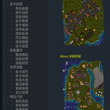
新手指南
角色創建
新手須知
冒險須知
新手教學
新手導師
貨幣系統
謀殺系統
符石傳送
善惡禮儀
指令設置
技能屬性
戰技概述
Minoc 米諾克城
技能初學
技能研究
世界地圖
各大城市
各大地城
失落大陸
墓沼要塞
島嶼海灣
其它地標
物品介紹
道具用品
傢具裝飾
資源收納