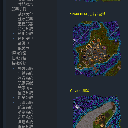
休閒娛樂
武器防具
武器大全
Skara Brae 史卡拉坡城
練功武器
聖德武器
彩弓系統
彩甲系統
彩色皮甲
龍鱗甲
龍鎧甲
怪物介紹
任務介紹
特殊系統
樂透系統
年禮系統
禮券系統
玩家貢獻
玩家商人
Cove 小灣鎮
寵物系統
訂單系統
尋寶系統
航海系統
植物系統
房屋系統
祭壇系統
聖德系統