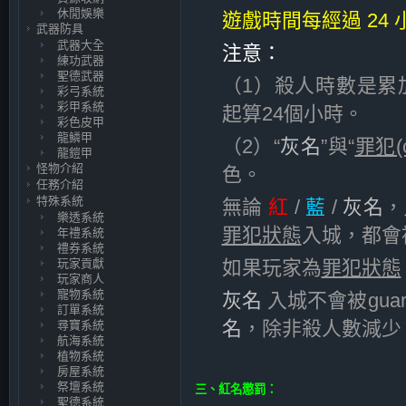
休閒娛樂
遊戲時間每經過 24 
武器防具
武器大全
注意：
練功武器
聖德武器
（1）殺人時數是累
彩弓系統
彩甲系統
起算24個小時。
彩色皮甲
龍鱗甲
（2）“
灰名
”與“
罪犯(c
龍鎧甲
怪物介紹
色。
任務介紹
特殊系統
無論
紅
/
藍
/
灰名
，
樂透系統
罪犯狀態
入城，都會被
年禮系統
禮券系統
玩家貢獻
如果玩家為
罪犯狀態
玩家商人
寵物系統
灰名
入城不會被gua
訂單系統
名
，除非殺人數減少
尋寶系統
航海系統
植物系統
房屋系統
祭壇系統
三、紅名懲罰：
聖德系統