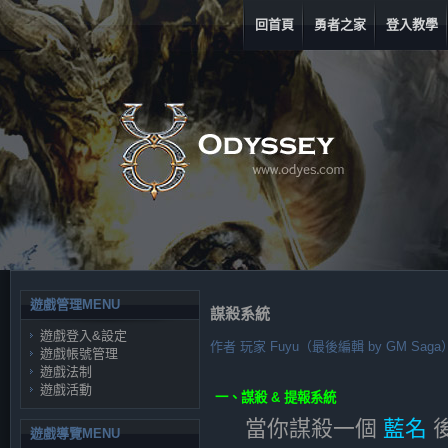
回首頁
勇者之家
登入教學
遊戲管理MENU
謀殺系統
遊戲登入&設定
作者
玩家 Fuyu（最後編輯 by GM Saga
遊戲帳號管理
遊戲法制
遊戲活動
一、謀殺 & 提報系統
當你謀殺一個
藍名
遊戲導覽MENU