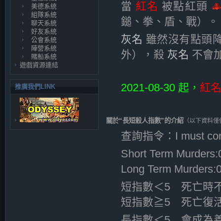
當
紅名
被點紅頭
美德系統
組隊系統
鎚、拳、盾、戰）。
聊天系統
好友系統
灰名
雖然沒有點頭
公會系統
陣營系統
外），殺
灰名
不會
賭船系統
遊戲資源連結
2021-08-30 起，
紅
推廣我們LINK
關於“長短殺人指數”的介紹
（以下資料僅
查詢指令：I must cons
Short Term Murd
Long Term Murde
短指數＜5 死亡時
短指數≧5 死亡復
長指數＜5 會成為