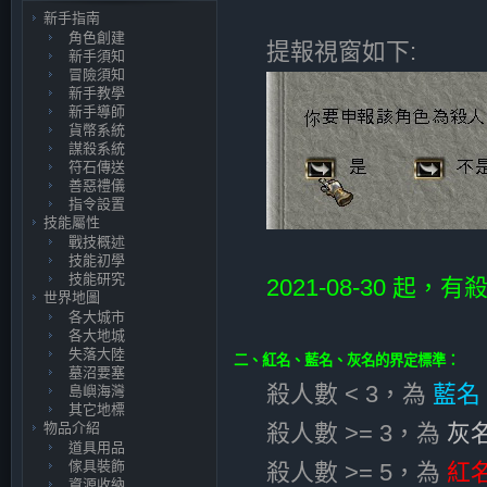
新手指南
角色創建
提報視窗如下:
新手須知
冒險須知
新手教學
新手導師
貨幣系統
謀殺系統
符石傳送
善惡禮儀
指令設置
技能屬性
戰技概述
技能初學
技能研究
2021-08-30 起
世界地圖
各大城市
各大地城
失落大陸
二、紅名、藍名、灰名的界定標準：
墓沼要塞
殺人數 < 3，為
藍名
島嶼海灣
其它地標
物品介紹
殺人數 >= 3，為
灰
道具用品
傢具裝飾
殺人數 >= 5，為
紅
資源收納