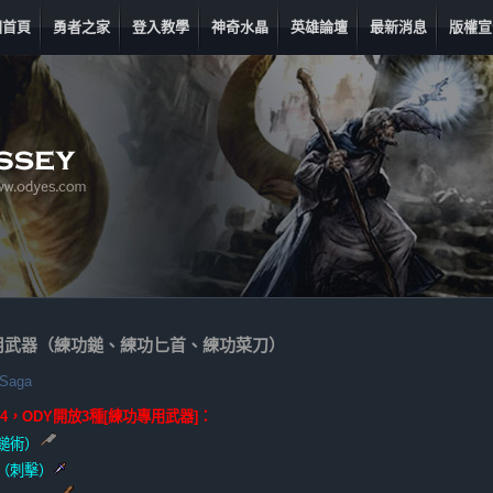
回首頁
勇者之家
登入教學
神奇水晶
英雄論壇
最新消息
版權宣
用武器（練功鎚、練功匕首、練功菜刀）
Saga
9-24，ODY開放3種[練功專用武器]：
鎚術）
（刺擊）