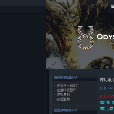
遊戲管理MENU
練功專
遊戲登入&設定
作者
GM 
遊戲帳號管理
遊戲法制
2011-0
遊戲活動
練功鎚（
練功匕首
遊戲導覽MENU