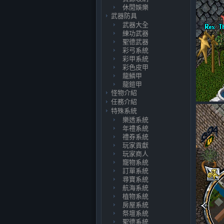
休閒娛樂
武器防具
武器大全
練功武器
聖德武器
彩弓系統
彩甲系統
彩色皮甲
龍鱗甲
龍鎧甲
怪物介紹
任務介紹
特殊系統
樂透系統
年禮系統
禮券系統
玩家貢獻
玩家商人
寵物系統
訂單系統
尋寶系統
航海系統
植物系統
房屋系統
祭壇系統
聖德系統