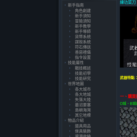
練功菜刀
新手指南
角色創建
新手須知
冒險須知
新手教學
新手導師
貨幣系統
謀殺系統
符石傳送
善惡禮儀
指令設置
技能屬性
戰技概述
技能初學
武器特點
技能研究
世界地圖
各大城市
各大地城
一、購買
失落大陸
O城、B城
墓沼要塞
島嶼海灣
其它地標
物品介紹
道具用品
傢具裝飾
資源收納