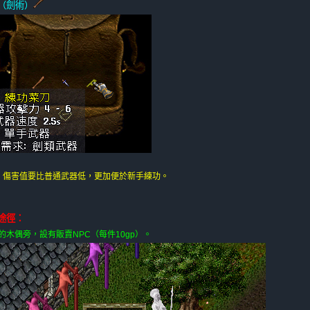
（劍術）
：
傷害值要比普通武器低，更加便於新手練功。
途徑：
的木偶旁，設有販賣NPC（每件10gp）。