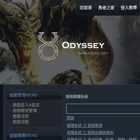
回首頁
勇者之家
登入教學
遊戲管理MENU
植物栽種系統
遊戲登入&設定
遊戲帳號管理
遊戲法制
標題
遊戲活動
栽種系統 之 基礎教學
栽種系統 之 植物品種與顏色
遊戲導覽MENU
栽種系統 之 資源採集（紅葉、橘瓣、綠刺）