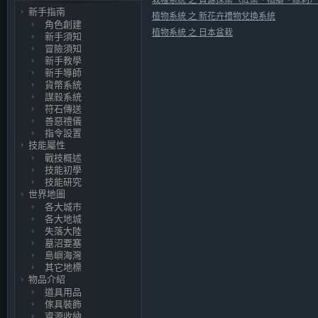
新手指南
植物系統 之 新花卉禮物兌換系統
角色創建
植物系統 之 日本盆栽
新手須知
冒險須知
新手教學
新手導師
貨幣系統
謀殺系統
符石傳送
善惡禮儀
指令設置
技能屬性
戰技概述
技能初學
技能研究
世界地圖
各大城市
各大地城
失落大陸
墓沼要塞
島嶼海灣
其它地標
物品介紹
道具用品
傢具裝飾
資源收納