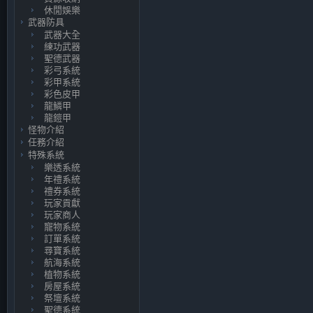
休閒娛樂
武器防具
武器大全
練功武器
聖德武器
彩弓系統
彩甲系統
彩色皮甲
龍鱗甲
龍鎧甲
怪物介紹
任務介紹
特殊系統
樂透系統
年禮系統
禮券系統
玩家貢獻
玩家商人
寵物系統
訂單系統
尋寶系統
航海系統
植物系統
房屋系統
祭壇系統
聖德系統