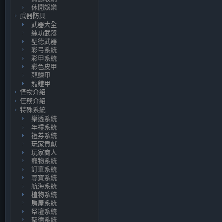
休閒娛樂
武器防具
武器大全
練功武器
聖德武器
彩弓系統
彩甲系統
彩色皮甲
龍鱗甲
龍鎧甲
怪物介紹
任務介紹
特殊系統
樂透系統
年禮系統
禮券系統
玩家貢獻
玩家商人
寵物系統
訂單系統
尋寶系統
航海系統
植物系統
房屋系統
祭壇系統
聖德系統