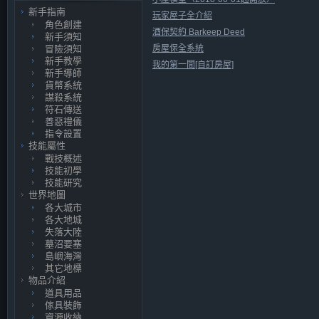
新手指南
玩家屋子全介紹
角色創建
酒保契約 Barkeep Deed
新手須知
房屋保全系統
冒險須知
新手教學
我的第一間[自訂房屋]
新手導師
貨幣系統
謀殺系統
符石傳送
善惡禮儀
指令設置
技能屬性
戰技概述
技能初學
技能研究
世界地圖
各大城市
各大地城
失落大陸
墓沼要塞
島嶼海灣
其它地標
物品介紹
道具用品
傢具裝飾
資源收納