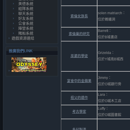
美德系統
組隊系統
solen matriarch：
聊天系統
索倫女族長
好友系統
位於螞蟻洞
公會系統
陣營系統
Barrett：
賭船系統
索倫巢的研究
位於B城書店
遊戲資源連結
推廣我們LINK
Grizelda：
巫婆的學徒
位於Y城南B城西
Jimmy：
宴會中的金蘋果
位於O城銀行旁
Lara：
祖父的遺作
位於O城木工店
Luffy：
考古學家
位於O城圖書館
多記製漆