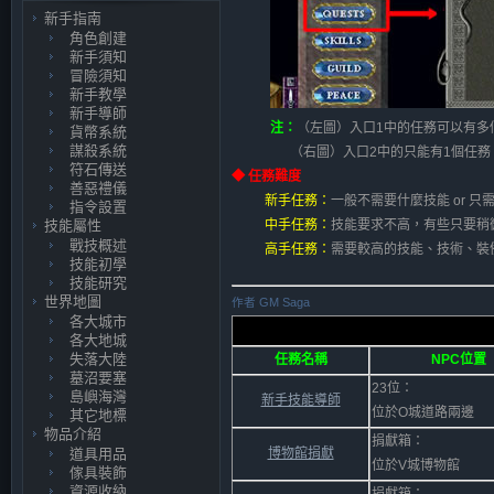
新手指南
角色創建
新手須知
冒險須知
新手教學
新手導師
注：
（左圖）入口1中的任務可以有多
貨幣系統
謀殺系統
（右圖）入口2中的只能有1個任務
符石傳送
◆ 任務難度
善惡禮儀
新手任務：
一般不需要什麼技能 or 
指令設置
技能屬性
中手任務：
技能要求不高，有些只要稍
戰技概述
高手任務：
需要較高的技能、技術、裝
技能初學
技能研究
世界地圖
作者 GM Saga
各大城市
各大地城
失落大陸
任務名稱
NPC位置
墓沼要塞
23位：
島嶼海灣
新手技能導師
位於O城道路兩邊
其它地標
物品介紹
捐獻箱：
道具用品
博物館捐獻
位於V城博物館
傢具裝飾
資源收納