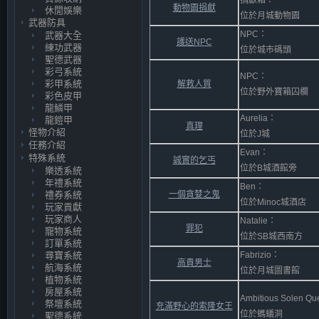
捐獻箱：
動物園捐獻
休閒娛樂
位於月城動物園
武器防具
NPC：
武器大全
護送NPC
練功武器
位於城市碼頭
聖德武器
彩弓系統
NPC：
彩甲系統
解救人質
位於野外寶箱囚欄
彩色皮甲
龍鱗甲
Aurelia：
龍鎧甲
真理
怪物介紹
位於J城
任務介紹
Evan：
特殊系統
誠實的乞丐
位於B城酒館旁
樂透系統
年禮系統
Ben：
禮券系統
一個貪婪之鬼
位於Minoc城酒店
玩家貢獻
玩家商人
Natalie：
罪犯
寵物系統
位於SB城西南方
訂單系統
尋寶系統
Fabrizio：
高貴男士
航海系統
位於月城圖書館
植物系統
房屋系統
Ambitious Solen Q
祭壇系統
充滿野心的索隆女王
位於螞蟻洞
聖德系統