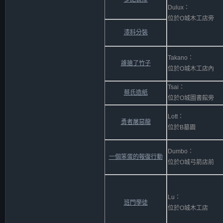
Dulux：
位於O城木工店旁
漆料分裝
Takano：
誰搶了竹子
位於O城木工店內
Tsai：
蔡氏造紙
位於O城圖書館旁
Lott：
勇者屠惡龍
位於B墓園
Dumbo：
一個笨蛋的報復行動
位於O城弓箭店前
Lu：
班門學徒
位於O城木工店