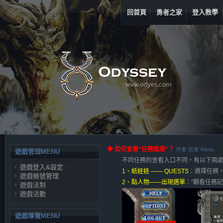
回首頁
勇者之家
登入教學
◆ 如何查看“任務進度”？
作者 玩家 Rena
遊戲管理MENU
不同任務的查看入口不同，有以下兩
遊戲登入&設定
1、紙娃娃 —— QUESTS
：選擇任務
遊戲帳號管理
2、點人物——出現選單
：“觀看任務記
遊戲法制
遊戲活動
遊戲導覽MENU