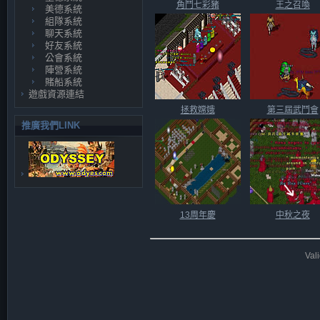
角鬥七彩豬
王之召喚
美德系統
組隊系統
聊天系統
好友系統
公會系統
陣營系統
賭船系統
遊戲資源連結
拯救嫦娥
第三屆武鬥會
推廣我們LINK
13周年慶
中秋之夜
Val