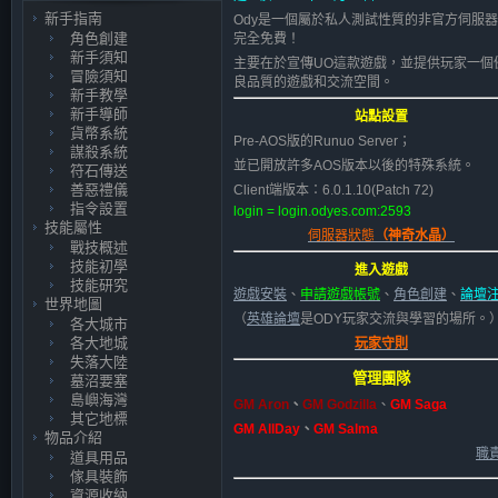
新手指南
Ody是一個屬於私人測試性質的非官方伺服
角色創建
完全免費！
新手須知
主要在於宣傳UO這款遊戲，並提供玩家一個
冒險須知
良品質的遊戲和交流空間。
新手教學
新手導師
站點設置
貨幣系統
Pre-AOS版的Runuo Server；
謀殺系統
並已開放許多AOS版本以後的特殊系統。
符石傳送
善惡禮儀
Client端版本：6.0.1.10(Patch 72)
指令設置
login = login.odyes.com:2593
技能屬性
伺服器狀態
（神奇水晶）
戰技概述
技能初學
進入遊戲
技能研究
遊戲安裝
、
申請遊戲帳號
、
角色創建
、
論壇
世界地圖
（
英雄論壇
是ODY玩家交流與學習的場所。
各大城市
各大地城
玩家守則
失落大陸
管理團隊
墓沼要塞
島嶼海灣
GM Aron
、
GM Godzilla
、
GM Saga
其它地標
GM AllDay
、
GM Salma
物品介紹
職責
道具用品
傢具裝飾
資源收納