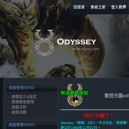
回首頁
勇者之家
登入教學
遊戲管理MENU
歡迎光臨od
遊戲登入&設定
遊戲帳號管理
遊戲法制
遊戲活動
ODY 24歲了！
Odyssey（簡稱：ODY，中文站名：奧德賽
遊戲導覽MENU
建立於1998年12月22日。