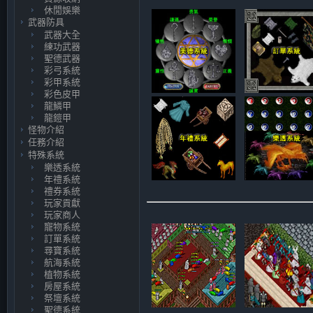
休閒娛樂
武器防具
武器大全
練功武器
聖德武器
彩弓系統
彩甲系統
彩色皮甲
龍鱗甲
龍鎧甲
怪物介紹
任務介紹
特殊系統
樂透系統
年禮系統
禮券系統
玩家貢獻
玩家商人
寵物系統
訂單系統
尋寶系統
航海系統
植物系統
房屋系統
祭壇系統
聖德系統