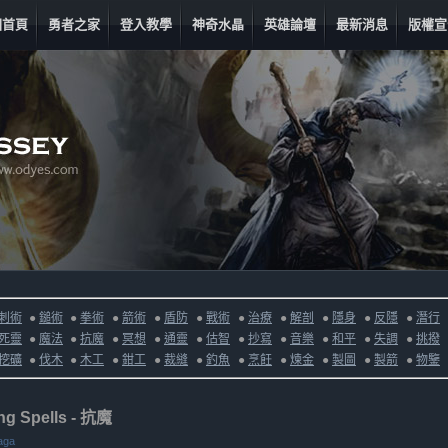
回首頁
勇者之家
登入教學
神奇水晶
英雄論壇
最新消息
版權宣
刺術
●
鎚術
●
拳術
●
箭術
●
盾防
●
戰術
●
治療
●
解剖
●
隱身
●
反隱
●
潛行
死靈
●
魔法
●
抗魔
●
冥想
●
通靈
●
估智
●
抄寫
●
音樂
●
和平
●
失調
●
挑撥
挖礦
●
伐木
●
木工
●
鉗工
●
裁縫
●
釣魚
●
烹飪
●
煉金
●
製圖
●
製箭
●
物鑒
ng Spells - 抗魔
aga