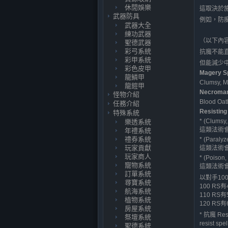
休閒娛樂
這取決於
武器防具
例如，防
武器大全
練功武器
（以下內
聖德武器
彩弓系統
抗魔不能直接
彩甲系統
但能減少
彩色皮甲
Magery Sp
龍鱗甲
Clumsy, M
龍鎧甲
Necroman
怪物介紹
Blood Oat
任務介紹
Resisting 
特殊系統
* (Clumsy
樂透系統
這類法術
年禮系統
禮券系統
* (Paralyz
玩家貢獻
這類法術
玩家商人
* (Poison,
寵物系統
這類法術
訂單系統
以對手10
尋寶系統
100 R
航海系統
110 R
植物系統
120 R
房屋系統
* 抗魔 Re
祭壇系統
resist s
聖德系統