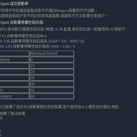
g Spell 成功發動率:
好視乎你抗魔技能點及對手的魔法Magery點數和咒文級數。
抗魔技能點高於對手的EI估智技能點數,那麼對方咒文影響也會減少。
ng Spell 自動獲得屬性抵抗值:
RS,便自動可獲屬性抵抗值 (物理,火,冰,能量,毒的抵抗值一起獲得的) 計算如下:
少於40,自動獲得屬性抵抗值為 0
-100,自動獲得屬性抵抗值為 ((Skill * 10) - 400) / 15
00-120,自動獲得屬性抵抗值為 (Skill + 100) / 5
Minimum Resist
 below
0
10
20
30
40
r)
42
endary)
44
果你已裝備了高於RS自動獲得抗性的裝備,是不會附加以上屬性抵抗值的,例如:
角色裝備了魔法裝備
30
0
0