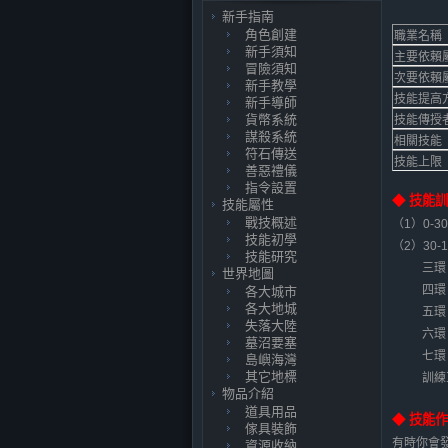
新手指南
角色創建
職業名稱
新手須知
主要依賴
冒險須知
次要依賴
新手教學
技能提高
新手導師
貨幣系統
技能傳授
謀殺系統
相關技能
符石傳送
技能上限
善惡禮儀
指令設置
◆ 技能
技能屬性
戰技概述
（1）0-3
技能初學
（2）30
技能研究
三環
世界地圖
四環
各大城市
各大地城
五環
失落大陸
六環
墓沼要塞
七環
島嶼海灣
其它地標
訓練
物品介紹
道具用品
◆ 技能
傢具裝飾
有時你會
資源收納