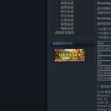
美德系統
Resistin
組隊系統
成功發動率
聊天系統
如果你的
好友系統
Resisti
公會系統
練得越高的
陣營系統
賭船系統
* RS值
遊戲資源連結
* RS值於40
* RS值於1
推廣我們LINK
Skill
40.0 and
55
70
85
100 (GM)
110 (Elde
120 (Leg
** 但如
0 RS 
Physical: 
Fire: 10
Cold: 10
Poison: 5
Energy: 5