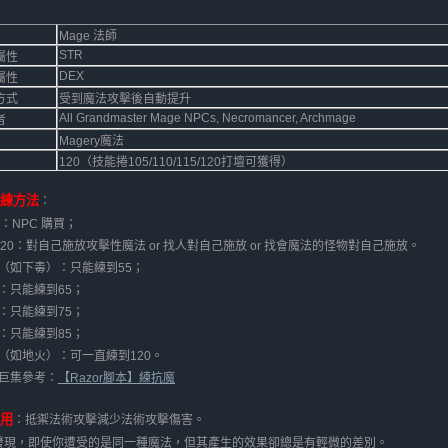
Mage 法師
STR
屬性
DEX
屬性
方式
受到魔法攻擊後自動提升
All Grandmaster Mage NPCs, Necromancer, Archmage
者
Magery魔法
120（技能捲105/110/115/120打壇可獲得）
訓練方法
：
0：NPC 購買；
-120：對自己施放攻擊性魔法 or 找人對自己施放 or 找會魔法的怪物對自己施放。
（如下毒）：只能練到55；
：只能練到65；
：只能練到75；
：只能練到85；
（如地火）：可一直練到120。
巨集參考：
【Razor腳本】練抗魔
作用
：抵禦法術攻擊減少法術攻擊傷害。
發現，即使你遭受的是同一種魔法，但其產生的效果卻總是有輕微的差別。